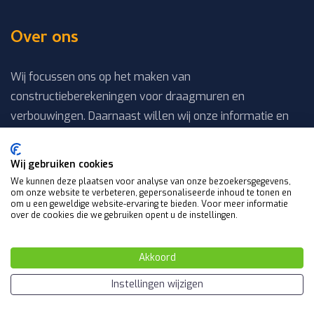
Over ons
Wij focussen ons op het maken van
constructieberekeningen voor draagmuren en
verbouwingen. Daarnaast willen wij onze informatie en
kennis delen, zodat het laten maken van een berekening
een eenvoudig verhaal wordt.
Wij gebruiken cookies
We kunnen deze plaatsen voor analyse van onze bezoekersgegevens,
om onze website te verbeteren, gepersonaliseerde inhoud te tonen en
Navigation
om u een geweldige website-ervaring te bieden. Voor meer informatie
over de cookies die we gebruiken opent u de instellingen.
Offerte aanvragen
Akkoord
Constructieberekeningen
Instellingen wijzigen
Constructeur
Over ons