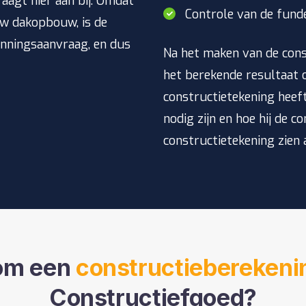
agt hier aan bij. Omdat
Controle van de fund
uw dakopbouw, is de
unningsaanvraag, en dus
Na het maken van de cons
het berekende resultaat o
constructietekening heef
nodig zijn en hoe hij de c
constructietekening zien 
om een
constructieberekeni
Constructiefgoed?