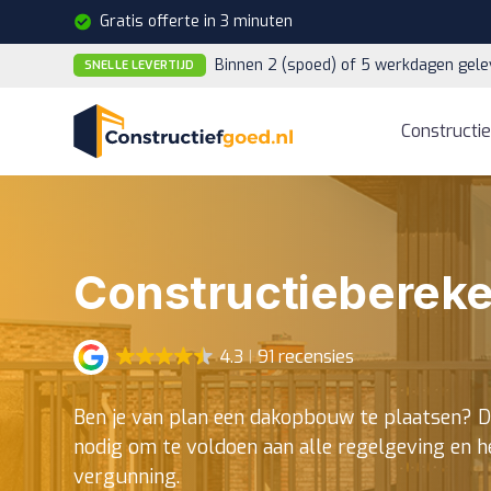
Gratis offerte in 3 minuten
Binnen 2 (spoed) of 5 werkdagen gele
SNELLE LEVERTIJD
Constructi
Constructieberek
4.3
91 recensies
Ben je van plan een dakopbouw te plaatsen? D
nodig om te voldoen aan alle regelgeving en h
vergunning.