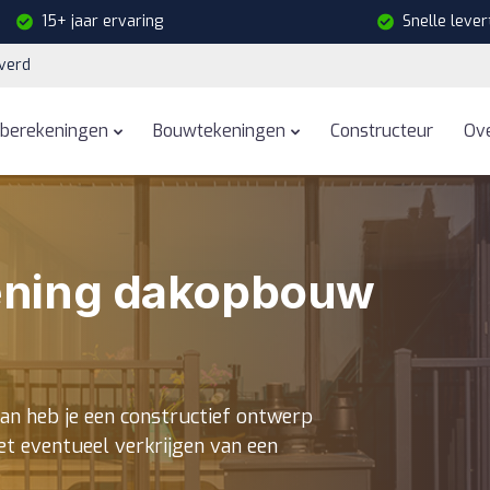
15+ jaar ervaring
Snelle levert
verd
eberekeningen
Bouwtekeningen
Constructeur
Ov
ening dakopbouw
an heb je een constructief ontwerp
et eventueel verkrijgen van een