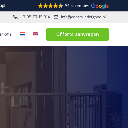
ijd
91 recensies
+3185 07 15 914
info@constructiefgoed.nl
er ons
Offerte aanvragen