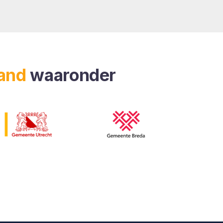
land
waaronder