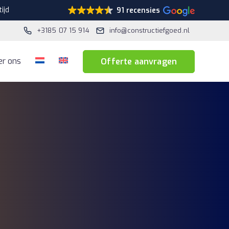
ijd
91 recensies
+3185 07 15 914
info@constructiefgoed.nl
er ons
Offerte aanvragen