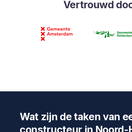
Vertrouwd do
Wat zijn de taken van e
constructeur in Noord-