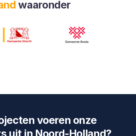
land
waaronder
ojecten voeren onze
s uit in Noord-Holland?