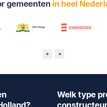
or gemeenten
in heel Neder
en
Welk type pr
Holland?
constructeur