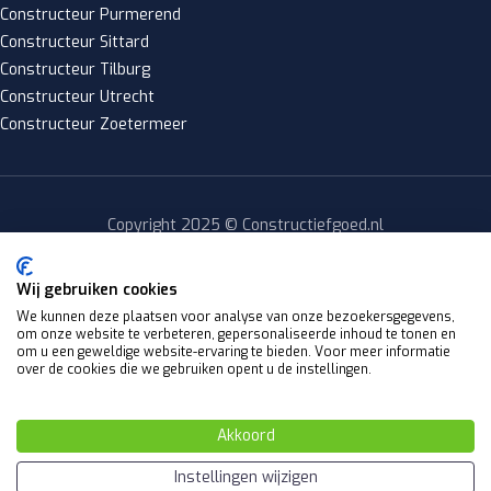
Constructeur Purmerend
Constructeur Sittard
Constructeur Tilburg
Constructeur Utrecht
Constructeur Zoetermeer
Copyright 2025 © Constructiefgoed.nl
Privacy policy
|
Wij gebruiken cookies
Algemene voorwaarden
We kunnen deze plaatsen voor analyse van onze bezoekersgegevens,
om onze website te verbeteren, gepersonaliseerde inhoud te tonen en
Website by
om u een geweldige website-ervaring te bieden. Voor meer informatie
over de cookies die we gebruiken opent u de instellingen.
Y Design
Akkoord
Nederlands
English
(
Engels
)
Instellingen wijzigen